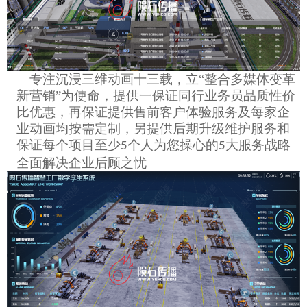
专注沉浸三维动画十三载，立
“整合多媒体变革
新营销”为使命，提供一保证同行业务员品质性价
比优惠，再保证提供售前客户体验服务及每家企
业动画均按需定制，另提供后期升级维护服务和
保证每个项目至少
个人为您操心的
大服务战略
5
5
全面解决企业后顾之忧