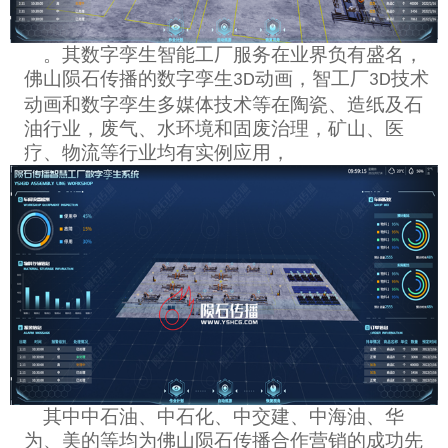
。其数字孪生智能工厂服务在业界负有盛名，
佛山陨石传播的数字孪生
动画，智工厂
技术
3D
3D
动画和数字孪生多媒体技术等在陶瓷、造纸及石
油行业，废气、水环境和固废治理，矿山、医
疗、物流等行业均有实例应用，
其中中石油、中石化、中交建、中海油、华
为、美的等均为佛山陨石传播合作营销的成功先