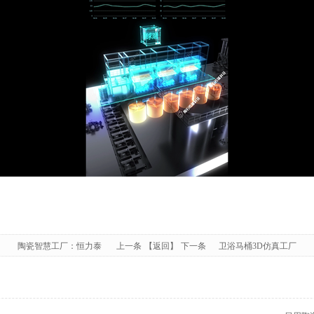
陶瓷智慧工厂：恒力泰
上一条
【返回】
下一条
卫浴马桶3D仿真工厂