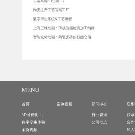
卫浴马桶3D仿真工厂
陶瓷生产工艺智能工厂
数字孪生系统&工艺流程
上海三维动画：薄板智能检测加工动画
智能仓储动画：陶瓷瓷砖的智能仓储
MENU
首页
案例视频
新闻中心
联系
3D可视化工厂
行业资讯
联系
数字孪生体验
公司动态
合作
案例视频
加入