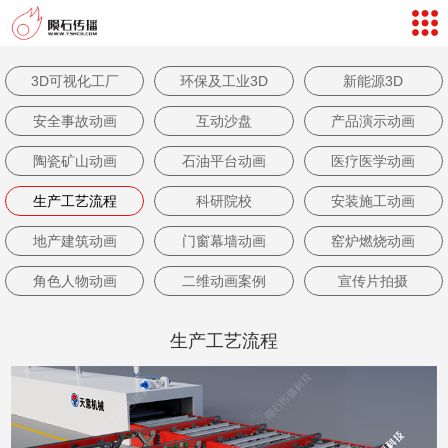
网站导航
数字孪生体验
3D可视化工厂
环保及工业3D
新能源3D
案例视频
安全事故动画
互动沙盘
产品演示动画
新闻中心
陶瓷矿山动画
石油平台动画
医疗医学动画
关于我们
生产工艺流程
科研院校
安装施工动画
联系我们
地产建筑动画
门窗幕墙动画
窑炉燃烧动画
客户评价
角色人物动画
二维动画案例
宣传片拍摄
返回首页
生产工艺流程