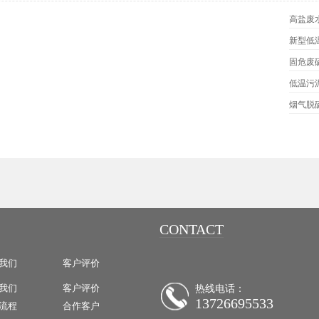
高盐废
新型低
固危废
低温污
烟气脱
CONTACT
我们
客户评价
我们
客户评价
热线电话：
13726695533
流程
合作客户