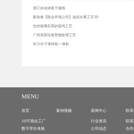
浙江自动涂装干燥线
新加坡【联合环境公司】油泥分离工艺3D
光伏玻璃石英砂提纯工艺
广州东部垃圾焚烧处理工艺
RCO分子筛转轮一体机
MENU
首页
案例视频
新闻中心
联系
3D可视化工厂
行业资讯
联系
数字孪生体验
公司动态
合作