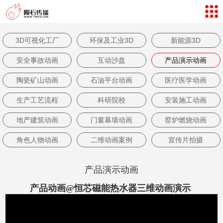
网站导航
数字孪生体验
3D可视化工厂
环保及工业3D
新能源3D
案例视频
安全事故动画
互动沙盘
产品演示动画
新闻中心
陶瓷矿山动画
石油平台动画
医疗医学动画
关于我们
生产工艺流程
科研院校
安装施工动画
联系我们
地产建筑动画
门窗幕墙动画
窑炉燃烧动画
客户评价
角色人物动画
二维动画案例
宣传片拍摄
返回首页
产品演示动画
产品动画@恒芯磁能热水器三维动画演示