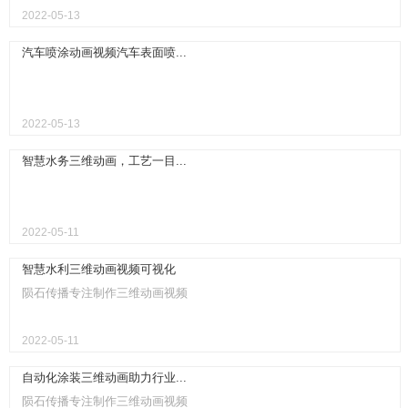
2022-05-13
汽车喷涂动画视频汽车表面喷...
2022-05-13
智慧水务三维动画，工艺一目...
2022-05-11
智慧水利三维动画视频可视化
陨石传播专注制作三维动画视频
2022-05-11
自动化涂装三维动画助力行业...
陨石传播专注制作三维动画视频